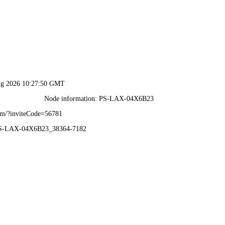
2025澳门原料1688大全-资料免费精选
了解2025澳门
产品中心
新闻中心
招商加
公司简介
济南冰酒
公司新闻
原料1688大全
营业执照
济南葡萄酒
行业新闻
荣誉证书
济南蒸馏酒
技术知识
厂容厂貌
济南起泡酒
济南露酒
济南果汁饮料